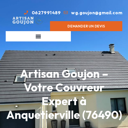
0627991489
wg.goujon@gmail.com
DEMANDER UN DEVIS
Artisan Goujon –
Votre Couvreur
Expert à
Anquetierville (76490)