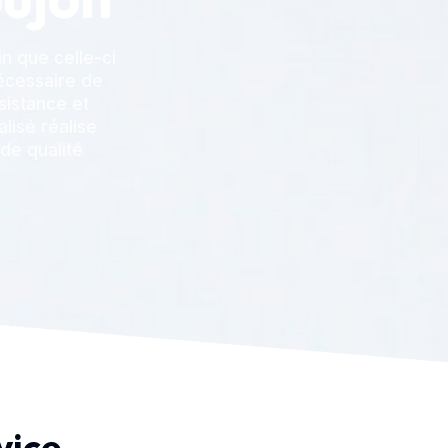
n que celle-ci
nécessaire de
sistance et
alisé réalise
 de qualité
vice