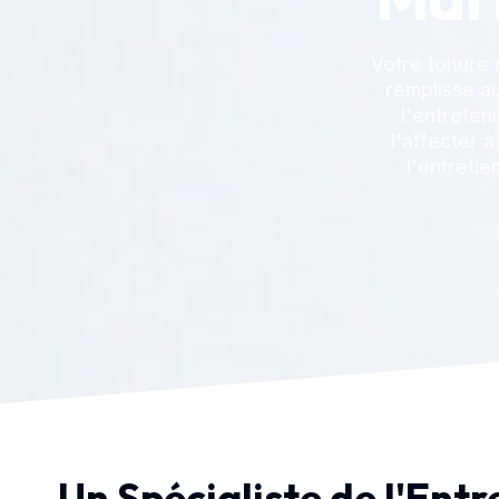
Votre toiture
remplisse au
l'entreten
l'affecter à
l'entretie
Un Spécialiste de l'Entr