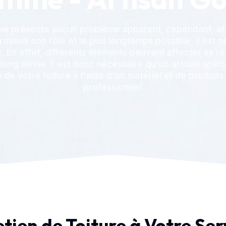
 ne présente aucun problème apparent, cependant, afi
 mieux son rôle et le plus longtemps possible, il est 
ir. En effet, différents éléments peuvent affecter sa ré
 long terme. Il est donc nécessaire qu'un artisan spéci
n de votre toiture à l'aide d'un matériel et de produits
professionnel.
etien de Toiture à Votre Ser