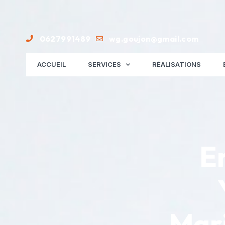
0627991489
wg.goujon@gmail.com
ACCUEIL
SERVICES
RÉALISATIONS
En
Mari