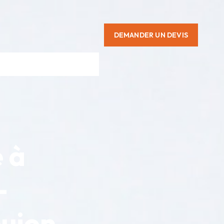
DEMANDER UN DEVIS
É
e à
-
oujon