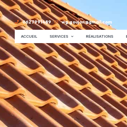
0627991489
wg.goujon@gmail.com
ACCUEIL
SERVICES
RÉALISATIONS