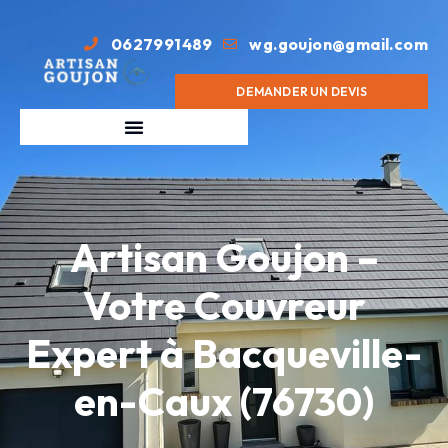
0627991489
wg.goujon@gmail.com
DEMANDER UN DEVIS
Artisan Goujon –
Votre Couvreur
Expert à Bacqueville-
en-Caux (76730)