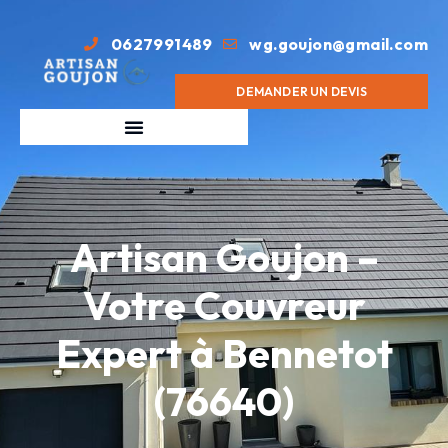
0627991489
wg.goujon@gmail.com
DEMANDER UN DEVIS
Artisan Goujon –
Votre Couvreur
Expert à Bennetot
(76640)