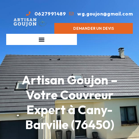
0627991489
wg.goujon@gmail.com
DEMANDER UN DEVIS
Artisan Goujon –
Votre Couvreur
Expert à Cany-
Barville (76450)