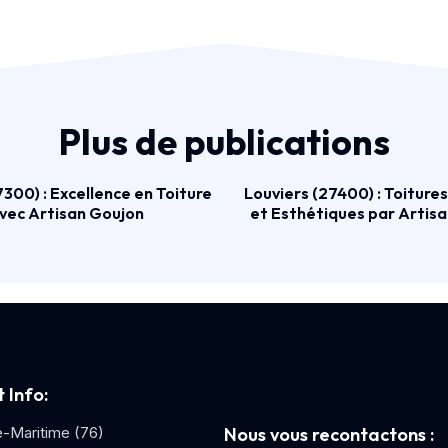
Plus de publications
300) : Excellence en Toiture
Louviers (27400) : Toiture
vec Artisan Goujon
et Esthétiques par Artis
 Info:
e-Maritime (76)
Nous vous recontactons :