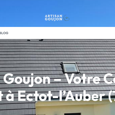
BLOG
 Goujon – Votre 
 à Ectot-l’Auber 