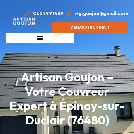
0627991489
wg.goujon@gmail.com
DEMANDER UN DEVIS
Artisan Goujon –
Votre Couvreur
Expert à Épinay-sur-
Duclair (76480)