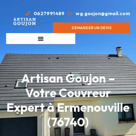
0627991489
wg.goujon@gmail.com
DEMANDER UN DEVIS
Artisan Goujon –
Votre Couvreur
Expert à Ermenouville
(76740)