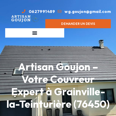
0627991489
wg.goujon@gmail.com
DEMANDER UN DEVIS
Artisan Goujon –
Votre Couvreur
Expert à Grainville-
la-Teinturière (76450)