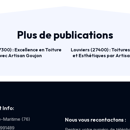
Plus de publications
300) : Excellence en Toiture
Louviers (27400) : Toiture
vec Artisan Goujon
et Esthétiques par Artis
 Info:
e-Maritime (76)
Nous vous recontactons :
991489
Rentrez votre numéro de téléph