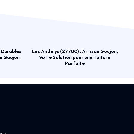
s Durables
Les Andelys (27700) : Artisan Goujon,
an Goujon
Votre Solution pour une Toiture
Parfaite
one