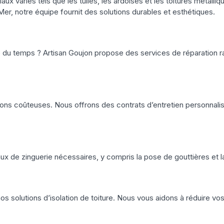
aux variés tels que les tuiles, les ardoises et les toitures métall
er, notre équipe fournit des solutions durables et esthétiques.
 du temps ? Artisan Goujon propose des services de réparation rap
ions coûteuses. Nous offrons des contrats d’entretien personnalisé
aux de zinguerie nécessaires, y compris la pose de gouttières et l
s solutions d’isolation de toiture. Nous vous aidons à réduire vos