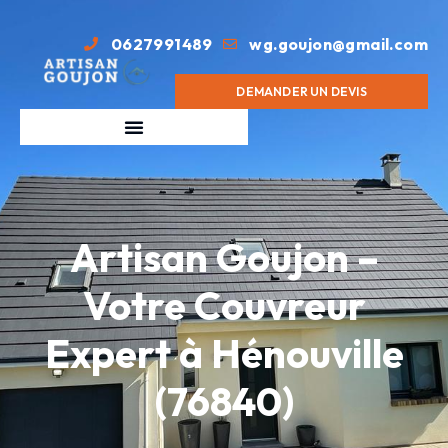
0627991489
wg.goujon@gmail.com
DEMANDER UN DEVIS
Artisan Goujon –
Votre Couvreur
Expert à Hénouville
(76840)