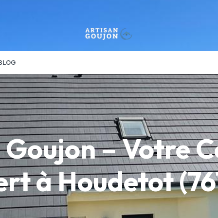
BLOG
 Goujon – Votre 
rt à Houdetot (7