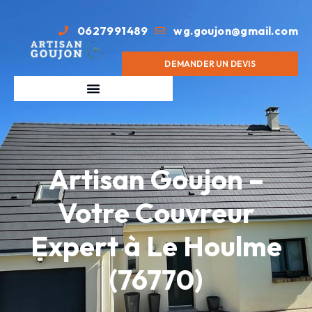
0627991489
wg.goujon@gmail.com
DEMANDER UN DEVIS
Artisan Goujon –
Votre Couvreur
Expert à Le Houlme
(76770)