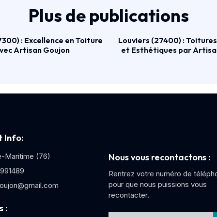
Plus de publications
300) : Excellence en Toiture
Louviers (27400) : Toiture
vec Artisan Goujon
et Esthétiques par Artis
 Info:
e-Maritime (76)
Nous vous recontactons :
991489
Rentrez votre numéro de téléph
pour que nous puissions vous
oujon@gmail.com
recontacter.
 :