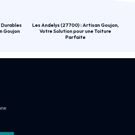
s Durables
Les Andelys (27700) : Artisan Goujon,
an Goujon
Votre Solution pour une Toiture
Parfaite
one