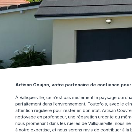
Artisan Goujon, votre partenaire de confiance pour 
À Valliquerville, ce n’est pas seulement le paysage qui cha
parfaitement dans l’environnement. Toutefois, avec le cli
attention régulière pour rester en bon état. Artisan Couv
nettoyage en profondeur, une réparation urgente ou même
nous promenant dans les ruelles de Valliquerville, nous ne 
à notre expertise, et nous serons ravis de contribuer à la b