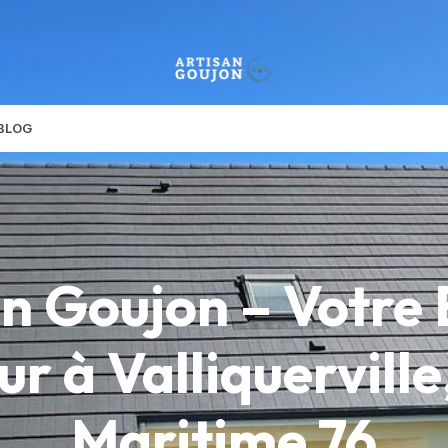
BLOG
n Goujon – Votre
r à Valliquerville
Maritime 76