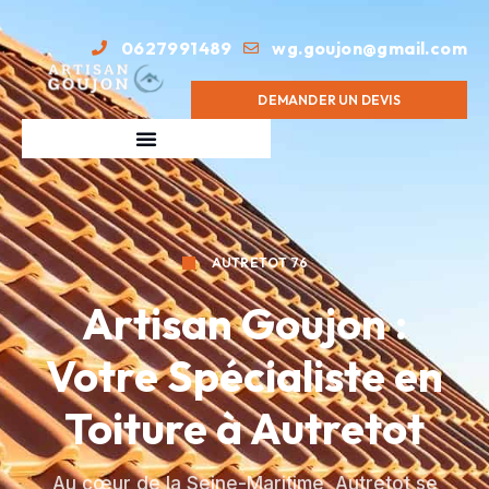
0627991489
wg.goujon@gmail.com
DEMANDER UN DEVIS
AUTRETOT 76
Artisan Goujon :
Votre Spécialiste en
Toiture à Autretot
Au cœur de la Seine-Maritime, Autretot se