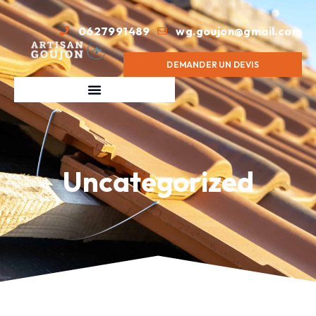
0627991489
wg.goujon@gmail.com
DEMANDER UN DEVIS
Uncategorized