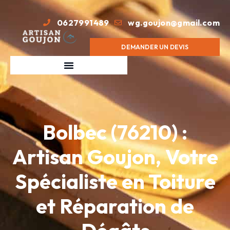
0627991489
wg.goujon@gmail.com
DEMANDER UN DEVIS
Bolbec (76210) :
Artisan Goujon, Votre
Spécialiste en Toiture
et Réparation de