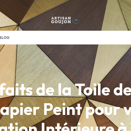
BLOG
aits de la Toile d
apier Peint pour 
tion Intérieure à