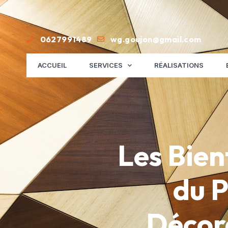
0627991489
wg.goujon@gmail.com
ACCUEIL
SERVICES
RÉALISATIONS
Les Bienf
du P
Décora