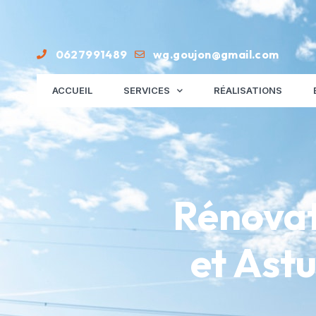
0627991489
wg.goujon@gmail.com
ACCUEIL
SERVICES
RÉALISATIONS
Rénovat
et Astu