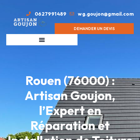
0627991489
wg.goujon@gmail.com
DEMANDER UN DEVIS
Rouen (76000) :
Artisan Goujon,
l’Expert en
Réparation et